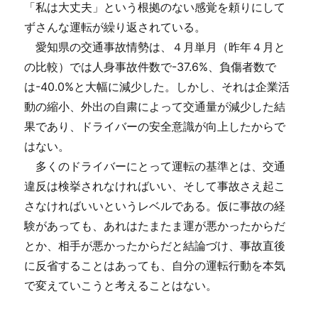
「私は大丈夫」という根拠のない感覚を頼りにして
ずさんな運転が繰り返されている。
愛知県の交通事故情勢は、４月単月（昨年４月と
の比較）では人身事故件数で-37.6%、負傷者数で
は-40.0%と大幅に減少した。しかし、それは企業活
動の縮小、外出の自粛によって交通量が減少した結
果であり、ドライバーの安全意識が向上したからで
はない。
多くのドライバーにとって運転の基準とは、交通
違反は検挙されなければいい、そして事故さえ起こ
さなければいいというレベルである。仮に事故の経
験があっても、あれはたまたま運が悪かったからだ
とか、相手が悪かったからだと結論づけ、事故直後
に反省することはあっても、自分の運転行動を本気
で変えていこうと考えることはない。