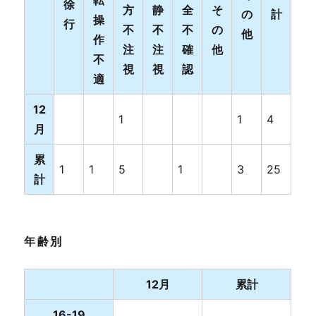
徐
方
静
全
そ
の
計
操
行
不
不
不
の
他
作
注
注
確
他
不
視
視
認
適
12
1
1
4
月
累
1
1
5
1
3
25
計
年齢別
12月
累計
16-19