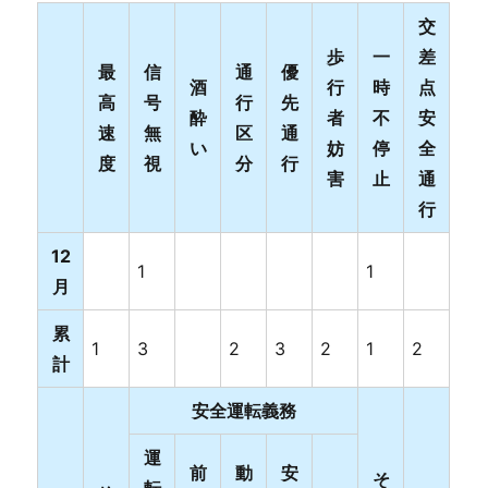
交
歩
一
差
最
信
通
優
酒
行
時
点
高
号
行
先
酔
者
不
安
速
無
区
通
い
妨
停
全
度
視
分
行
害
止
通
行
12
1
1
月
累
1
3
2
3
2
1
2
計
安全運転義務
運
前
動
安
そ
転