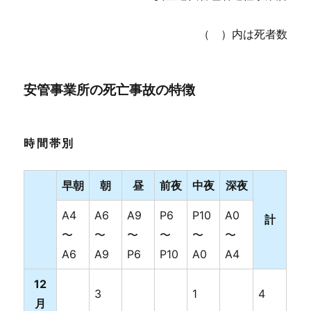
（ ）内は死者数
安管事業所の死亡事故の特徴
時間帯別
早朝
朝
昼
前夜
中夜
深夜
A4
A6
A9
P6
P10
A0
計
〜
〜
〜
〜
〜
〜
A6
A9
P6
P10
A0
A4
12
3
1
4
月