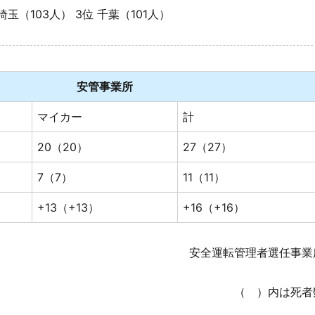
埼玉（103人） 3位 千葉（101人）
安管事業所
マイカー
計
20（20）
27（27）
7（7）
11（11）
+13（+13）
+16（+16）
安全運転管理者選任事業
（ ）内は死者