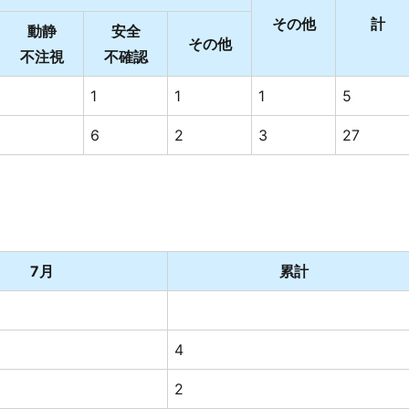
その他
計
動静
安全
その他
不注視
不確認
1
1
1
5
6
2
3
27
7月
累計
4
2