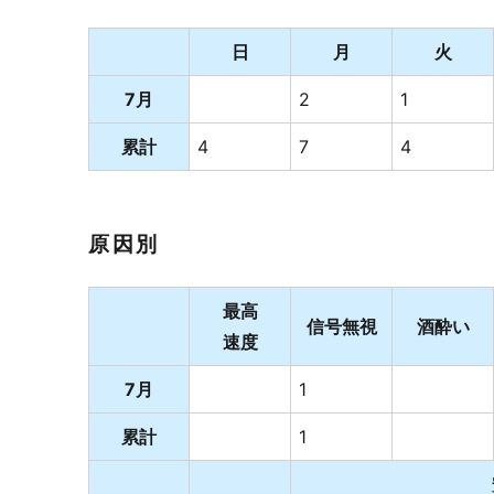
日
月
火
7月
2
1
累計
4
7
4
原因別
最高
信号無視
酒酔い
速度
7月
1
累計
1