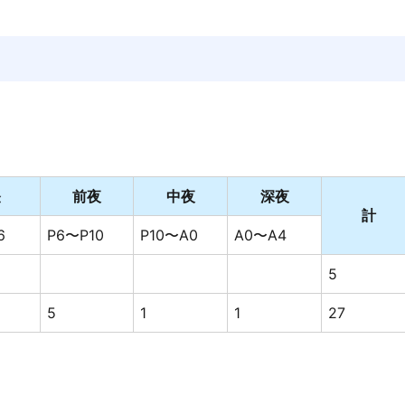
昼
前夜
中夜
深夜
計
6
P6〜P10
P10〜A0
A0〜A4
5
5
1
1
27