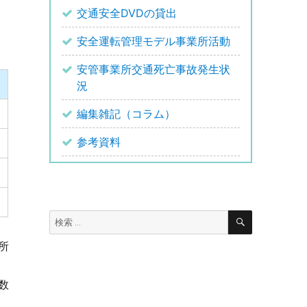
交通安全DVDの貸出
安全運転管理モデル事業所活動
安管事業所交通死亡事故発生状
況
編集雑記（コラム）
参考資料
検
検
索
索:
所
数