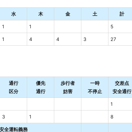
水
木
金
土
計
1
1
5
1
4
4
3
27
通行
優先
歩行者
一時
交差点
区分
通行
妨害
不停止
安全通行
1
3
1
8
安全運転義務