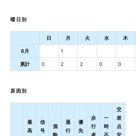
曜日別
日
月
火
水
木
6月
1
累計
0
2
2
0
0
原因別
交
歩
一
差
最
信
通
優
酒
行
時
点
高
号
行
先
酔
者
不
安