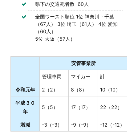
県下の交通死者数 60人
全国ワースト順位 1位 神奈川・千葉
（67人） 3位 埼玉（61人） 4位 愛知
（60人）
5位 大阪（57人）
安管事業所
管理車両
マイカー
計
令和元年
2（2）
8（8）
10（10）
平成３０
5（5）
17（17）
22（22）
年
増減
-3（-3）
-9（-9）
-12（-12）