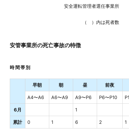
安全運転管理者選任事業所
（ ）内は死者数
安管事業所の死亡事故の特徴
時間帯別
早朝
朝
昼
前夜
A4〜A6
A6〜A9
A9〜P6
P6〜P10
P
6月
1
累計
0
1
6
2
1