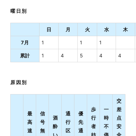
曜日別
日
月
火
水
木
7月
1
1
1
累計
1
4
5
4
4
原因別
交
歩
一
差
最
信
通
優
酒
行
時
点
高
号
行
先
酔
者
不
安
速
無
区
通
い
妨
停
全