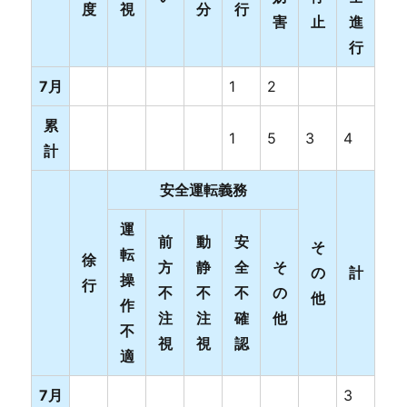
度
視
分
行
害
止
進
行
7月
1
2
累
1
5
3
4
計
安全運転義務
運
前
動
安
そ
転
徐
方
静
全
そ
の
計
操
行
不
不
不
の
他
作
注
注
確
他
不
視
視
認
適
7月
3