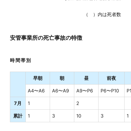
（ ）内は死者数
安管事業所の死亡事故の特徴
時間帯別
早朝
朝
昼
前夜
A4〜A6
A6〜A9
A9〜P6
P6〜P10
P
7月
1
2
累計
1
3
10
3
1