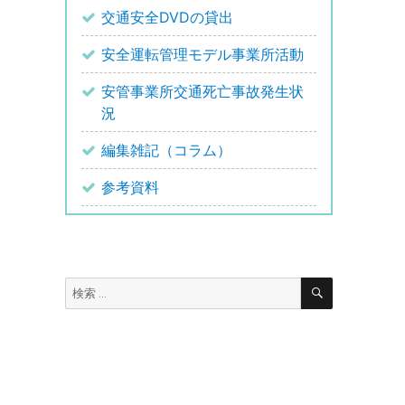
交通安全DVDの貸出
安全運転管理モデル事業所活動
安管事業所交通死亡事故発生状
況
編集雑記（コラム）
参考資料
検
検
索
索: