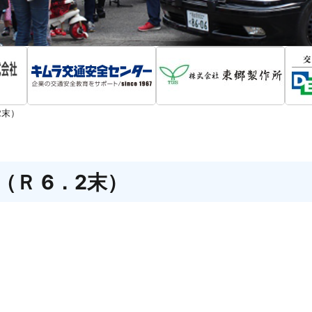
2末）
Ｒ 6．2末）