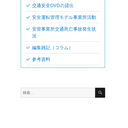
交通安全DVDの貸出
安全運転管理モデル事業所活動
安管事業所交通死亡事故発生状
況
編集雑記（コラム）
参考資料
検
検
索
索: