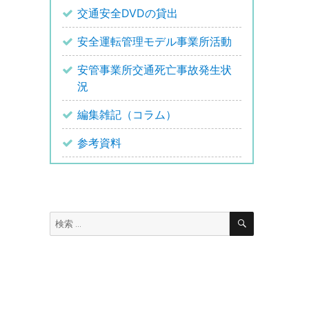
交通安全DVDの貸出
安全運転管理モデル事業所活動
安管事業所交通死亡事故発生状
況
編集雑記（コラム）
参考資料
検
検
索
索: