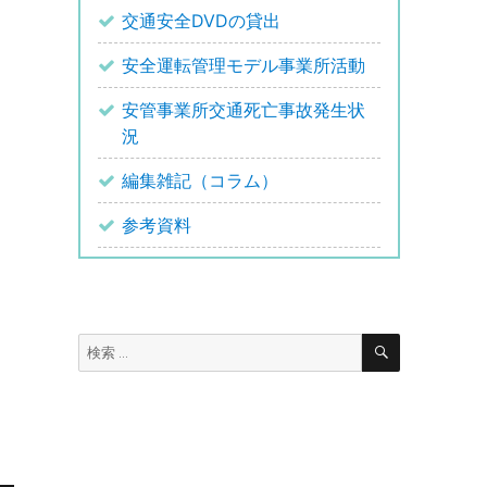
交通安全DVDの貸出
安全運転管理モデル事業所活動
安管事業所交通死亡事故発生状
況
編集雑記（コラム）
参考資料
検
検
索
索: