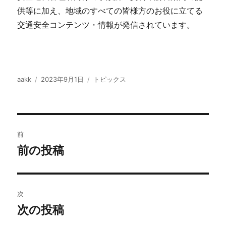
供等に加え、地域のすべての皆様方のお役に立てる
交通安全コンテンツ・情報が発信されています。
投
投
カ
aakk
2023年9月1日
トピックス
稿
稿
テ
者
日:
ゴ
リ
ー
投
前
稿
前の投稿
前
の
ナ
投
ビ
稿:
次
ゲ
次の投稿
次
の