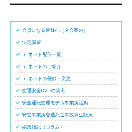
ー
投
シ
稿:
ョ
会員になる皆様へ（入会案内）
ン
法定講習
ｉ ネット配信一覧
ｉ ネットのご紹介
ｉ ネットの登録・変更
交通安全DVDの貸出
安全運転管理モデル事業所活動
安管事業所交通死亡事故発生状況
編集雑記（コラム）